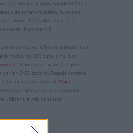
ser un service simple, souple et fiable
 canaux de communication. Avec une
oser à nos clients des solutions
vec un tarif compétitif.
es se sont diversifiés en intégrant les
l
dans plus de 120 pays, ainsi que
ow cost.
D’autres services ont aussi
n de rich SMS (toodiz). Depuis octobre
teforme dédiée à la voix (
Voice
 avec pour mission de proposer une
s utilisant la voix dans leur