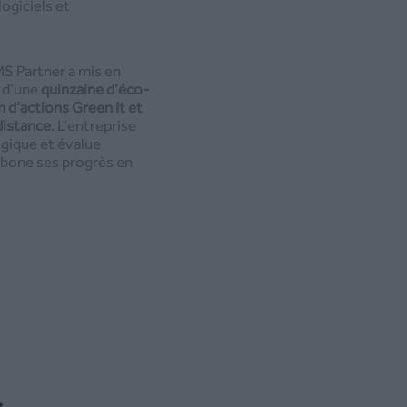
ogiciels et
MS Partner a mis en
s d’une
quinzaine d’éco-
n d’actions Green It et
 distance
. L’entreprise
ogique et évalue
rbone ses progrès en