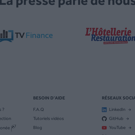
La presse parle de nou
BESOIN D’AIDE
RÉSEAUX SOCI
 ?
F.A.Q
LinkedIn
ection
Tutoriels vidéos
GitHub
Blog
YouTube
bonée