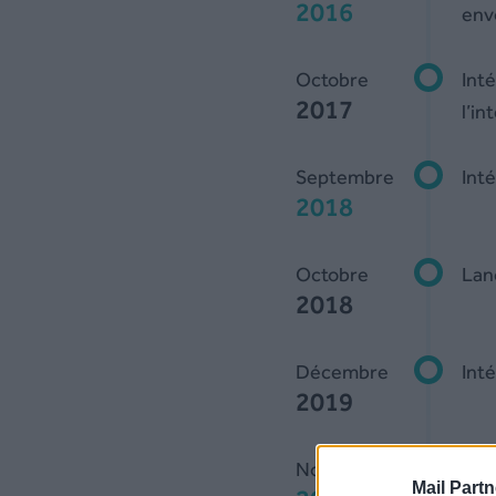
2016
env
Octobre
Inté
2017
l’in
Septembre
Int
2018
Octobre
Lan
2018
Décembre
Inté
2019
Novembre
Lan
Mail Partn