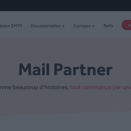
I
exion SMTP
Documentation
A propos
Tarifs
Mail Partner
me beaucoup d’histoires,
tout commence par un 