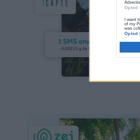
Advertis
Opted 
I want t
of my P
was col
Opted 