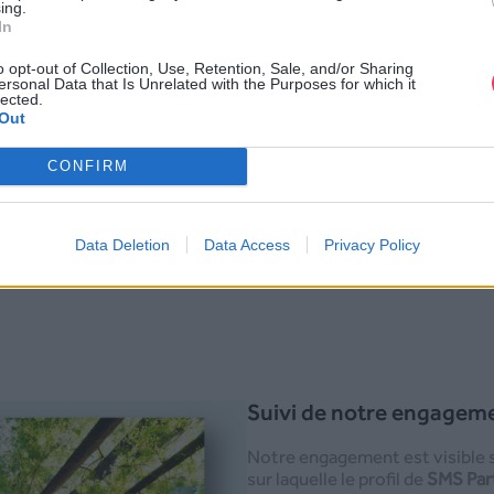
ing.
(en savoir plus)
.
L’entreprise vi
In
carbone
. Pour cela, la société 
partenariat avec
Capte
(Collect
o opt-out of Collection, Use, Retention, Sale, and/or Sharing
Plantation et la Transition En
ersonal Data that Is Unrelated with the Purposes for which it
lected.
l’expertise de Capte, la
platefo
Out
plante des arbres
et vise à deve
plateforme de SMS décarboné.
CONFIRM
Data Deletion
Data Access
Privacy Policy
Suivi de notre engagem
Notre engagement est visible 
sur laquelle le profil de
SMS Part