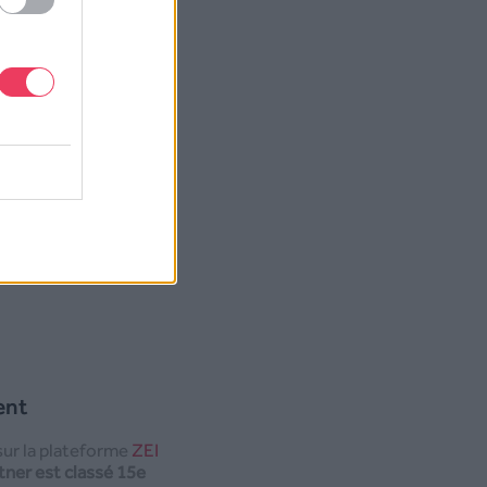
se la neutralité
a mis en place un
if d’Acteurs pour la
vironnementale). Avec
rme SMS Partner
nir la première
ent
sur la plateforme
ZEI
ner est classé 15e