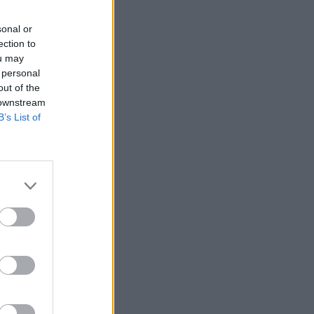
sonal or
ection to
ou may
 personal
out of the
 downstream
B’s List of
E
mat
limat en intégrant une
compensation carbone