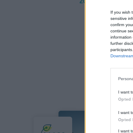
2020
If you wish 
sensitive in
confirm you
continue se
information 
further disc
participants
Downstream 
Persona
I want t
Opted 
I want t
Opted 
I want 