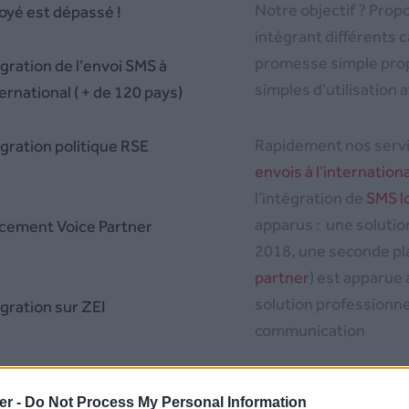
Notre objectif ? Propo
oyé est dépassé !
intégrant différents
promesse simple prop
gration de l’envoi SMS à
simples d’utilisation a
ternational ( + de 120 pays)
Rapidement nos servic
égration politique RSE
envois à l’internationa
l’intégration de
SMS l
apparus : une solutio
cement Voice Partner
2018, une seconde pla
partner
) est apparue
solution professionnel
gration sur ZEI
communication
cement de Mail Partner
er -
Do Not Process My Personal Information