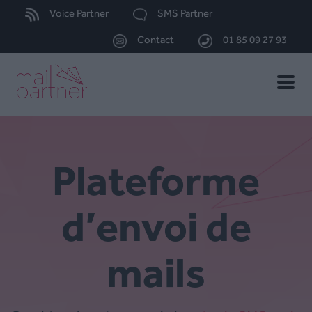
Voice Partner
SMS Partner
Contact
01 85 09 27 93
Toggle
naviga
Plateforme
d’envoi de
mails