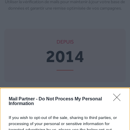
Utiliser la vérification de mails pour maintenir à jour votre base de
données et garantir une remise optimisée de vos campagnes.
DEPUIS
2014
Mail Partner -
Do Not Process My Personal
Information
CLIENTS
4750
If you wish to opt-out of the sale, sharing to third parties, or
processing of your personal or sensitive information for
targeted advertising by us, please use the below opt-out