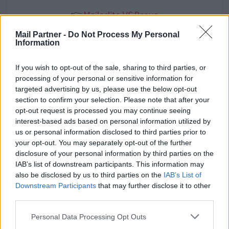
👉
Mailerlite VS Brevo
Mail Partner -
Do Not Process My Personal
5. Idéal pour les TPE/PME
Information
MailerLite est conçu pour les petites équipes,
If you wish to opt-out of the sale, sharing to third parties, or
mais son interface peut devenir
complexe pour
processing of your personal or sensitive information for
les débutants
, en raison du grand nombre de
targeted advertising by us, please use the below opt-out
section to confirm your selection. Please note that after your
fonctionnalités présentes sur la plateforme.
opt-out request is processed you may continue seeing
Mail Partner mise sur :
interest-based ads based on personal information utilized by
us or personal information disclosed to third parties prior to
Une
interface intuitive
pour lancer vos
your opt-out. You may separately opt-out of the further
disclosure of your personal information by third parties on the
campagnes en
5 minutes
.
IAB’s list of downstream participants. This information may
Pas besoin d’être un expert
: tout est
also be disclosed by us to third parties on the
IAB’s List of
conçu pour être accessible.
Downstream Participants
that may further disclose it to other
third parties.
Des templates enregistrables comme
modèles
pour gagner du temps.
Personal Data Processing Opt Outs