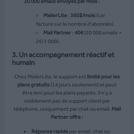
20 000 emails envoyés par mois
:
MailerLite
:
360$/mois
(car
facturé sur le nombre d’abonnés).
Mail Partner
:
40€
(20 000 emails ×
2€/1 000).
3. Un accompagnement réactif et
humain
Chez MailerLite, le support est
limité pour les
plans gratuits
(14 jours seulement) et peut
être lent pour les plans payants. Il n’y a
visiblement pas de support client par
téléphone, uniquement par chat ou email.
Mail
Partner offre :
Réponse rapide
par email, chat ou