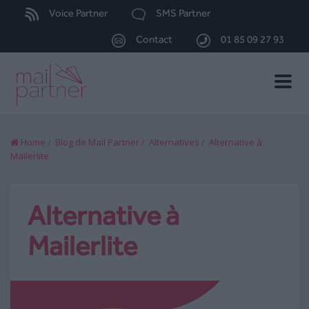
Voice Partner
SMS Partner
Contact
01 85 09 27 93
Toggle
naviga
Home
/
Blog de Mail Partner
/
Alternatives
/
Alternative à
Mailerlite
Alternative à
Mailerlite