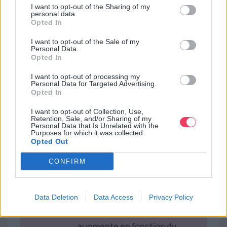
I want to opt-out of the Sharing of my
personal data.
Opted In
FAQ Mail Partner
I want to opt-out of the Sale of my
Personal Data.
Opted In
VS Mailerlite
I want to opt-out of processing my
Personal Data for Targeted Advertising.
Opted In
I want to opt-out of Collection, Use,
Retention, Sale, and/or Sharing of my
Personal Data that Is Unrelated with the
1.
Quelle est la différence de prix
Purposes for which it was collected.
+
entre Mailerlite et Mail Partner
Opted Out
?
CONFIRM
Mailerlite propose un plan
gratuit intéressant, mais
seulement jusqu’à 500 contacts
Data Deletion
Data Access
Privacy Policy
actifs. Ensuite, le tarif des plans
augmente en fonction du